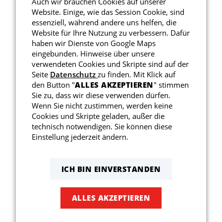
Auch wir brauchen Cookies auf unserer
Website. Einige, wie das Session Cookie, sind
essenziell, während andere uns helfen, die
Gesundheitssport
Website für Ihre Nutzung zu verbessern. Dafür
haben wir Dienste von Google Maps
Reha-Sport
eingebunden. Hinweise über unsere
verwendeten Cookies und Skripte sind auf der
Reha-Sportkurse
Seite
Datenschutz
zu finden. Mit Klick auf
den Button "
ALLES AKZEPTIEREN
" stimmen
Sie zu, dass wir diese verwenden dürfen.
Wenn Sie nicht zustimmen, werden keine
Vereinsnews
Cookies und Skripte geladen, außer die
technisch notwendigen. Sie können diese
Einstellung jederzeit ändern.
ICH BIN EINVERSTANDEN
ALLES AKZEPTIEREN
Ehrungstag beim TSV
Schwaikheim – Eine gelungene