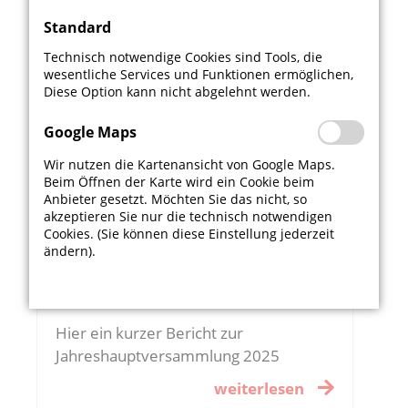
Nikolausfeier
Standard
Am Nikolaustag fand im Vereinsheim
Technisch notwendige Cookies sind Tools, die
Trattoria da Anthoni eine besondere
wesentliche Services und Funktionen ermöglichen,
Diese Option kann nicht abgelehnt werden.
Veranstaltung des TSV Schwaikheim
statt: der Ehrungstag für langjährige
Google Maps
Mitglieder.
Wir nutzen die Kartenansicht von Google Maps.
weiterlesen
Beim Öffnen der Karte wird ein Cookie beim
Anbieter gesetzt. Möchten Sie das nicht, so
akzeptieren Sie nur die technisch notwendigen
Cookies. (Sie können diese Einstellung jederzeit
Bericht zur
ändern).
Jahreshauptversammlung
2025
Hier ein kurzer Bericht zur
Jahreshauptversammlung 2025
weiterlesen