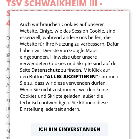
TSV SCHWAIKHEIM III -
Reha-Sport
Kollektio
Abteilun
SPVGG ROMMELSHAUSEN II
4:2 (3:1)
Auch wir brauchen Cookies auf unserer
Gesundheitssport
Website. Einige, wie das Session Cookie, sind
essenziell, während andere uns helfen, die
Die Zweite hat sich auf heimischem Rasen mit 4:2
Website für Ihre Nutzung zu verbessern. Dafür
durchgesetzt. Die Gastgeber starteten stark und
haben wir Dienste von Google Maps
gingen bereits in der 2. Minute durch Abera früh in
eingebunden. Hinweise über unsere
Führung. Schwaikheim dominierte die
verwendeten Cookies und Skripte sind auf der
Anfangsphase klar. Weiter auf dem Gaspedal
Seite
Datenschutz
zu finden. Mit Klick auf
konnte die Zweite noch 2 Tore (Pracht &
den Button "
ALLES AKZEPTIEREN
" stimmen
Sie zu, dass wir diese verwenden dürfen.
Angermaier) nachlegen.
Wenn Sie nicht zustimmen, werden keine
Bis zur 35. Minute zeigte Schwaikheim eine sehr
Cookies und Skripte geladen, außer die
starke und konzentrierte Leistung, verlor danach
technisch notwendigen. Sie können diese
jedoch etwas die Linie. So viel auch, etwas
Einstellung jederzeit ändern.
überraschend, der 3:1 Anschlusstreffer für die
Gäste.
ICH BIN EINVERSTANDEN
Nach dem Seitenwechsel machten sich die hohen
Temperaturen bemerkbar. Das Spiel wurde