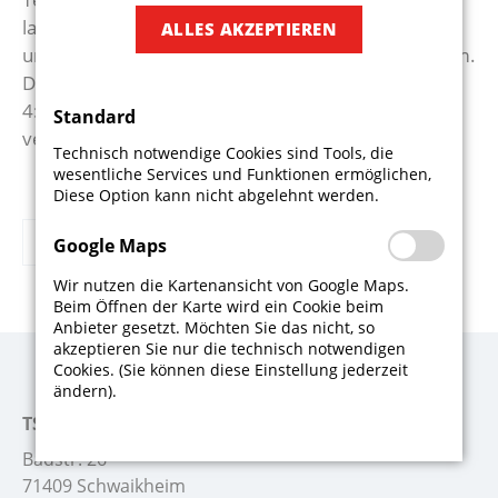
langsamer, Schwaikheim agierte zunehmend
ALLES AKZEPTIEREN
unkonzentriert und ohne klare Struktur im Zentrum.
Dennoch sorgte Bayram in der 78. Minute mit dem
4:1 für die Vorentscheidung. In der 85. Minute
Standard
verkürzte Kuhn per Strafstoß noch auf 4:2.
Technisch notwendige Cookies sind Tools, die
wesentliche Services und Funktionen ermöglichen,
Diese Option kann nicht abgelehnt werden.
Zurück
Google Maps
Wir nutzen die Kartenansicht von Google Maps.
Beim Öffnen der Karte wird ein Cookie beim
Anbieter gesetzt. Möchten Sie das nicht, so
akzeptieren Sie nur die technisch notwendigen
Cookies. (Sie können diese Einstellung jederzeit
ändern).
TSV Schwaikheim
Badstr. 26
71409 Schwaikheim