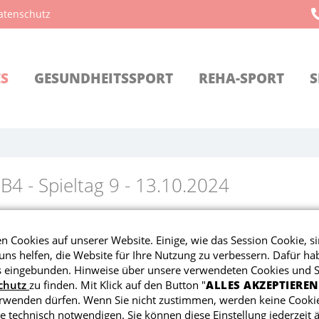
atenschutz
ES
GESUNDHEITSSPORT
REHA-SPORT
S
 B4 - Spieltag 9 - 13.10.2024
IEDELSBACH II - TSV SCHW
 Cookies auf unserer Website. Einige, wie das Session Cookie, si
ns helfen, die Website für Ihre Nutzung zu verbessern. Dafür ha
eingebunden. Hinweise über unsere verwendeten Cookies und Sk
chutz
zu finden. Mit Klick auf den Button "
ALLES AKZEPTIEREN
erwenden dürfen. Wenn Sie nicht zustimmen, werden keine Cookie
en Wochenende reiste die 3. Mannschaft nach Miedelsba
e technisch notwendigen. Sie können diese Einstellung jederzeit 
ie Hoffnung auf einen sicheren Sieg war groß, doch das Sp