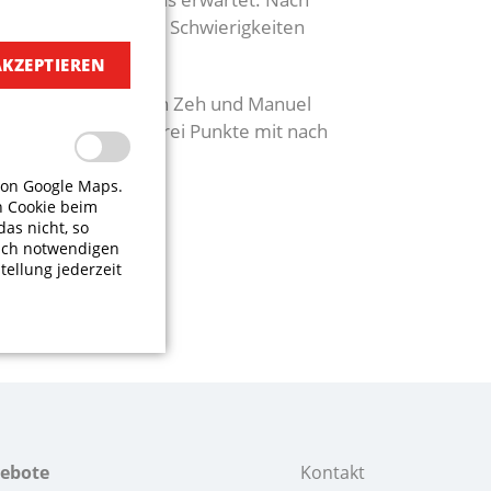
Trotz dieser frühen Schwierigkeiten
einfahren.
AKZEPTIEREN
pher Penkert, Bastian Zeh und Manuel
ft die ersehnten drei Punkte mit nach
von Google Maps.
n Cookie beim
das nicht, so
isch notwendigen
tellung jederzeit
gebote
Kontakt