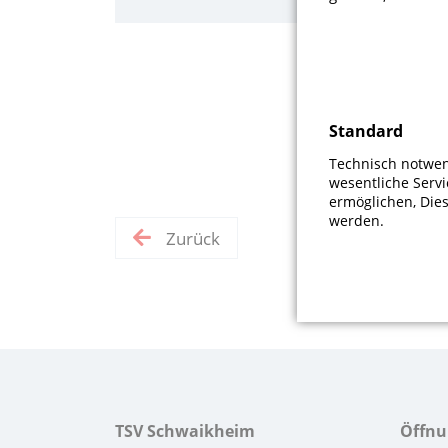
einem angepa
konnte das T
Die Torschüt
Unger. Auch 
Standard
Hause.
Technisch notwend
wesentliche Serv
ermöglichen, Die
werden.
Zurück
TSV Schwaikheim
Öffnu