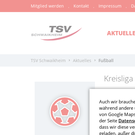
Mitglied werden
Kontakt
Impressum
D
AKTUELL
TSV Schwaikheim
Aktuelles
Fußball
Kreisliga
TSV M
Auch wir brauchen
(2:3)
während andere u
von Google Maps 
der Seite
Datens
dass wir diese v
Am vergangen
geladen, außer di
anzutreten. D