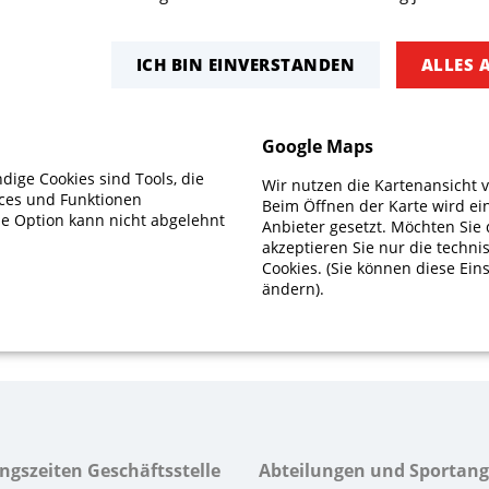
ssten Start geriet die Mannschaft zunächst in Rückstand. 
eam jedoch das Spiel drehen und am Ende einen 2:5-Sieg 
ICH BIN EINVERSTANDEN
ALLES 
zen für die 3. Mannschaft waren Christo Tranidis, Christo
wenn es kein überzeugender Sieg war, nahm die Mannscha
Google Maps
ige Cookies sind Tools, die
Wir nutzen die Kartenansicht 
ices und Funktionen
Beim Öffnen der Karte wird ei
se Option kann nicht abgelehnt
Anbieter gesetzt. Möchten Sie 
akzeptieren Sie nur die techn
Cookies. (Sie können diese Eins
ändern).
ngszeiten Geschäftsstelle
Abteilungen und Sportan