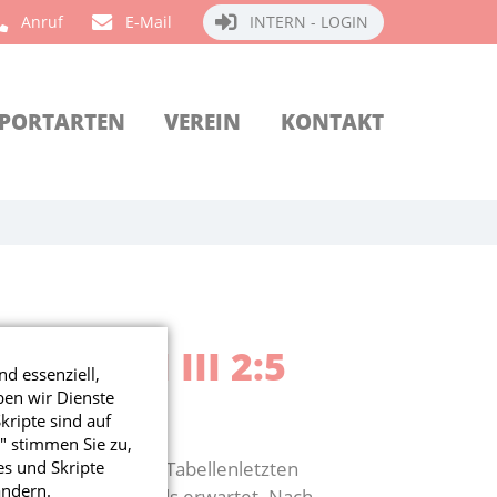
Anruf
E-Mail
INTERN - LOGIN
PORTARTEN
VEREIN
KONTAKT
AIKHEIM III 2:5
nd essenziell,
ben wir Dienste
ripte sind auf
" stimmen Sie zu,
s und Skripte
ch, um gegen den Tabellenletzten
ändern.
iel verlief anders als erwartet. Nach