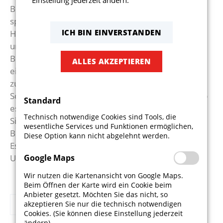
Begegnung, in der die spielerische Mittel nur
sporadisch zum Einsatz kamen. In der zweiten
ICH BIN EINVERSTANDEN
Hälfte hatten zunächst die Hausherren, lautstark
unterstützt von der selbsternannten
Bratwurstkurve, die Oberhand. Daraus resultierte
ALLES AKZEPTIEREN
ein Foulelfmeter, der zum 2:2 führte. Mit
zunehmender Spieldauer wurde aber auch
Schwoiga wieder gefährlich. Die größte Chance gab
Standard
es fünf Minuten vor dem Ende. Zuerst traf Alex
Technisch notwendige Cookies sind Tools, die
Simmel den Innenpfosten, den Nachschuss von
wesentliche Services und Funktionen ermöglichen,
Benni Ring konnten die Gäste auf der Linie klären.
Diese Option kann nicht abgelehnt werden.
Es blieb letztlich beim leistungsgerechten
Unentschieden.
Google Maps
Wir nutzen die Kartenansicht von Google Maps.
Beim Öffnen der Karte wird ein Cookie beim
Anbieter gesetzt. Möchten Sie das nicht, so
Zurück
akzeptieren Sie nur die technisch notwendigen
Cookies. (Sie können diese Einstellung jederzeit
ändern).