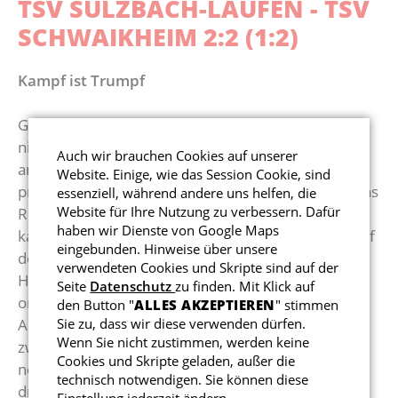
TSV SULZBACH-LAUFEN - TSV
Reha-Sport
Kollektio
Abteilun
SCHWAIKHEIM 2:2 (1:2)
Gesundheitssport
Kampf ist Trumpf
Gleich ein komplette Elf stand Trainer Nico Spina
nicht zur Verfügung. Daher durften sich unter
Auch wir brauchen Cookies auf unserer
anderem Spieler aus der zweiten Mannschaft
Website. Einige, wie das Session Cookie, sind
präsentieren. Einige Spieler gingen angeschlagen ins
essenziell, während andere uns helfen, die
Website für Ihre Nutzung zu verbessern. Dafür
Rennen. Zudem folgte in der 5. Minute gleich eine
haben wir Dienste von Google Maps
kalte Dusche. So richtig war Schwoiga noch nicht auf
eingebunden. Hinweise über unsere
dem Platz, da stand es schon 1:0 für die
verwendeten Cookies und Skripte sind auf der
Hausherren. Doch die Mannschaft zeigte eine
Seite
Datenschutz
zu finden. Mit Klick auf
ordentliche Reaktion. Zuerst glich Nicolas
den Button "
ALLES AKZEPTIEREN
" stimmen
Sie zu, dass wir diese verwenden dürfen.
Ackermann zum 1:1 aus, Robin Laudon köpfte nur
Wenn Sie nicht zustimmen, werden keine
zwei Minuten später eine Ecke ins Tor. So waren
Cookies und Skripte geladen, außer die
noch keine zehn Minuten vorbei und schon waren
technisch notwendigen. Sie können diese
drei Tore gefallen. Es blieb eine kampfbetonte
Einstellung jederzeit ändern.