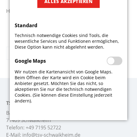
ALLES AKZEPTIEREN
Hier der Spielplan und die Tabelle:
LINK
Standard
Technisch notwendige Cookies sind Tools, die
wesentliche Services und Funktionen ermöglichen,
Diese Option kann nicht abgelehnt werden.
Zurück
Google Maps
Wir nutzen die Kartenansicht von Google Maps.
Beim Öffnen der Karte wird ein Cookie beim
Anbieter gesetzt. Möchten Sie das nicht, so
akzeptieren Sie nur die technisch notwendigen
Cookies. (Sie können diese Einstellung jederzeit
ändern).
TSV Schwaikheim
Badstr. 26
71409 Schwaikheim
Telefon:
+49 7195 52722
E-Mail:
info@tsv-schwaikheim.de