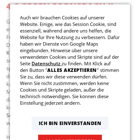
4:6 GEGEN FORNSBACH II
Reha-Sport
Kollektio
Abteilun
Auch wir brauchen Cookies auf unserer
Gegen den SC Fornsbach II sollte zu Hause
Website. Einige, wie das Session Cookie, sind
Gesundheitssport
eigentlich ein Sieg eingefahren werden, da
essenziell, während andere uns helfen, die
Fornsbach genau wie wir im Tabellenkeller stehen.
Website für Ihre Nutzung zu verbessern. Dafür
haben wir Dienste von Google Maps
Der Start mit den zwei Doppel (
Nicole Klein/Uwe
eingebunden. Hinweise über unsere
Kehrer
und
Achim Poppe/Rex Schmadlowski
) lief
verwendeten Cookies und Skripte sind auf der
sehr gut an. Beide Doppel konnten nach teils
Seite
Datenschutz
zu finden. Mit Klick auf
spannenden Ballwechseln gewonnen werden. Bei
den Button "
ALLES AKZEPTIEREN
" stimmen
den Einzeln lief es dann nicht mehr so gut. Hinzu
Sie zu, dass wir diese verwenden dürfen.
Wenn Sie nicht zustimmen, werden keine
kam, das Uwe sich beim Stand von 1:1 einen
Cookies und Skripte geladen, außer die
Muskelfaserriss zuzog (gute Besserung Uwe!) und
technisch notwendigen. Sie können diese
das Spiel verloren geben musste. Anschließend
Einstellung jederzeit ändern.
konnten lediglich
Angelika Knör
und
Rex
Schmadlowski
noch jeweils ein Einzel gewinnen,
was aber leider nicht reichte.
ICH BIN EINVERSTANDEN
Hier die Ergebnisse im Detail:
LINK