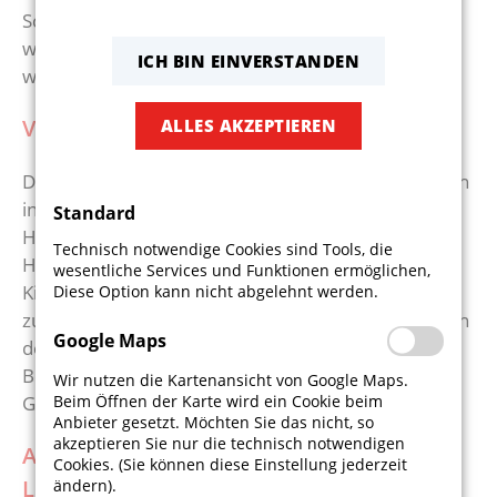
Schiedsrichterquoten. Hier würden wir uns freuen,
wenn sich noch einige Vereinsmitglieder finden
ICH BIN EINVERSTANDEN
würden, die diese Aufgabe übernehmen würden.
VIELFÄLTIGES VEREINSLEBEN
ALLES AKZEPTIEREN
Das ehrenamtliche Engagement im Verein zeigt sich
in zahlreich organisierten Veranstaltungen wie
Standard
Hallenolympiade, Oldi-Disco, Feriencamps,
Technisch notwendige Cookies sind Tools, die
Hallenturniere, Kunstausstellungs-, Besen- und
wesentliche Services und Funktionen ermöglichen,
Kinobesuche, Grillabende, Wanderungen und nicht
Diese Option kann nicht abgelehnt werden.
zuletzt dem Vereinskeller. Diese Aktivitäten stärken
Google Maps
den Teamzusammenhalt und unterstreichen die
Bedeutung des TSV als sozialer Treffpunkt für alle
Wir nutzen die Kartenansicht von Google Maps.
Generationen in Schwaikheim.
Beim Öffnen der Karte wird ein Cookie beim
Anbieter gesetzt. Möchten Sie das nicht, so
akzeptieren Sie nur die technisch notwendigen
AUSBLICK UND BETEILIGUNG AN
Cookies. (Sie können diese Einstellung jederzeit
LOKALEN FESTEN
ändern).