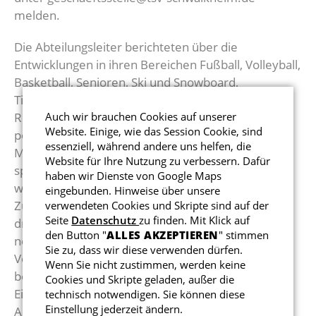
melden.
Die Abteilungsleiter berichteten über die
Entwicklungen in ihren Bereichen Fußball, Volleyball,
Basketball, Senioren, Ski und Snowboard,
Tischtennis, Turnen und Gymnastik, Herzsport,
Auch wir brauchen Cookies auf unserer
Reha-Sport und Gesundheitssport. Es gab viele
Website. Einige, wie das Session Cookie, sind
positive Informationen (neue
essenziell, während andere uns helfen, die
Mannschaftsmeldungen, toller Zusammenhalt,
Website für Ihre Nutzung zu verbessern. Dafür
sportliche Erfolge, etc) aber auch kritische Themen
haben wir Dienste von Google Maps
wurden angesprochen und konstruktiv diskutiert.
eingebunden. Hinweise über unsere
Zum Beispiel führt die steigende Mitgliederzahl zu
verwendeten Cookies und Skripte sind auf der
Seite
Datenschutz
zu finden. Mit Klick auf
dringend benötigten zusätzlichen Hallenzeiten, um
den Button "
ALLES AKZEPTIEREN
" stimmen
neue Mitglieder nicht abweisen zu müssen. Dem
Sie zu, dass wir diese verwenden dürfen.
Vorstand ist das Thema bekannt und es wird auch
Wenn Sie nicht zustimmen, werden keine
bereits intensiv an einer Verbesserung gearbeitet.
Cookies und Skripte geladen, außer die
Eine andere Herausforderung in einigen
technisch notwendigen. Sie können diese
Einstellung jederzeit ändern.
Abteilungen sind die nicht erbrachten