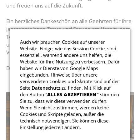
und freuen uns auf die Zukunft.
Ein herzliches Dankeschön an alle Geehrten für ihre
jahrzehntelange Treue und Freude am Verein, dem
Team der Trattoria da Anthoni für das tolle Buffet
Auch wir brauchen Cookies auf unserer
und an alle, die zum Gelingen dieser schönen
Website. Einige, wie das Session Cookie, sind
Veranstaltung beigetragen haben.
essenziell, während andere uns helfen, die
Website für Ihre Nutzung zu verbessern. Dafür
Eure Vorstandschaft
haben wir Dienste von Google Maps
eingebunden. Hinweise über unsere
verwendeten Cookies und Skripte sind auf der
Seite
Datenschutz
zu finden. Mit Klick auf
den Button "
ALLES AKZEPTIEREN
" stimmen
Sie zu, dass wir diese verwenden dürfen.
Wenn Sie nicht zustimmen, werden keine
Cookies und Skripte geladen, außer die
technisch notwendigen. Sie können diese
Einstellung jederzeit ändern.