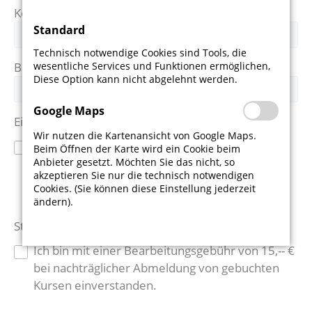
Kontoinhaber
*
Standard
Technisch notwendige Cookies sind Tools, die
Bank
*
wesentliche Services und Funktionen ermöglichen,
Diese Option kann nicht abgelehnt werden.
Google Maps
Einzugsermächtigung *
Wir nutzen die Kartenansicht von Google Maps.
Mit meiner Anmeldung zum Gesundheitskurs
Beim Öffnen der Karte wird ein Cookie beim
Anbieter gesetzt. Möchten Sie das nicht, so
ermächtige ich den TSV Schwaikheim einmalig
akzeptieren Sie nur die technisch notwendigen
den Kursbetrag von meinem o.g. Konto
Cookies. (Sie können diese Einstellung jederzeit
abzubuchen.
ändern).
Stornogebühr *
Ich bin mit einer Bearbeitungsgebühr von 15,-- €
bei nachträglicher Abmeldung von gebuchten
Kursen einverstanden.