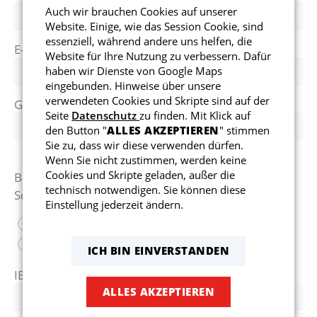
Auch wir brauchen Cookies auf unserer
Website. Einige, wie das Session Cookie, sind
essenziell, während andere uns helfen, die
E-Mail
*
Website für Ihre Nutzung zu verbessern. Dafür
haben wir Dienste von Google Maps
eingebunden. Hinweise über unsere
verwendeten Cookies und Skripte sind auf der
Geburtsdatum
*
Seite
Datenschutz
zu finden. Mit Klick auf
den Button "
ALLES AKZEPTIEREN
" stimmen
Sie zu, dass wir diese verwenden dürfen.
Wenn Sie nicht zustimmen, werden keine
Cookies und Skripte geladen, außer die
Bitte geben Sie an, ob Sie Mitglied im TSV
technisch notwendigen. Sie können diese
Schwaikheim sind:
Einstellung jederzeit ändern.
Ja
Nein
ICH BIN EINVERSTANDEN
IBAN
*
ALLES AKZEPTIEREN