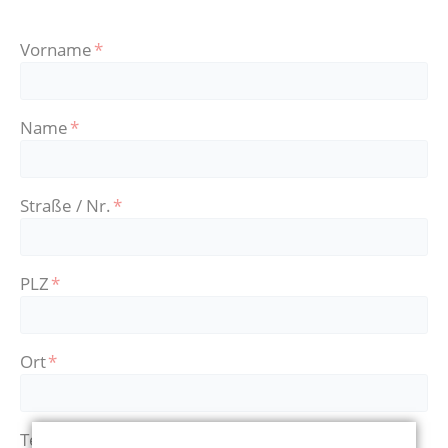
Reha-Sport
Kollektio
Abteilun
Vorname
*
Gesundheitssport
Name
*
Straße / Nr.
*
PLZ
*
Ort
*
Telefon
*