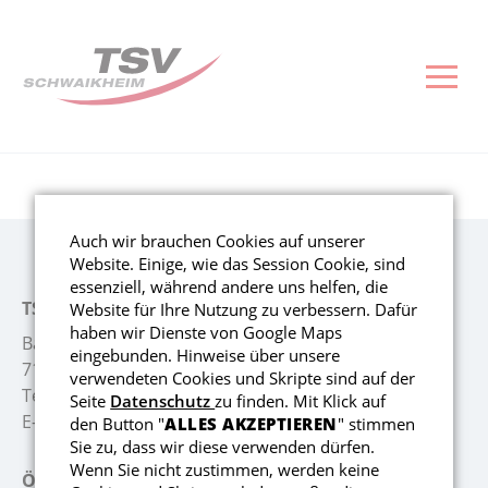
Reha-Sport
Sportarten
Verein
Kontakt
Fußba
Turn
Volle
Baske
Tisch
Ski 
Senio
Aktuelles
Fußball
Aktuelles
Impressum
Aktuelles
Aktuelles
Aktuelles
Nächste 
Aktuelles
Aktuelles
Aktuelles
Reha-Sportkurse
Turnen und Gymnastik
Vorstand
Datenschutz
Abteilun
Gerätetu
Training
Aktuelles
Mannsch
Skigymna
Senioren
Anmeldeliste Rehasport
Volleyball
Geschäftsstelle
Socialmedia
Herren
Gymnast
Kontakt
Vereins
Abteilun
Kontakt
Kontakt
Auch wir brauchen Cookies auf unserer
Website. Einige, wie das Session Cookie, sind
Kontakt
Basketball
Mitglied werden
Schutzkonzept
Junioren
Kindertu
Herren
Dies & D
essenziell, während andere uns helfen, die
TSV Schwaikheim
Website für Ihre Nutzung zu verbessern. Dafür
haben wir Dienste von Google Maps
Tischtennis
Sportstätten
Senioren
Wettkam
Junioren
Badstr. 26
eingebunden. Hinweise über unsere
71409 Schwaikheim
verwendeten Cookies und Skripte sind auf der
Telefon:
+49 7195 52722
Ski und Snowboard
Vereinsgaststätte
Download
Abteilun
Hobby
Seite
Datenschutz
zu finden. Mit Klick auf
E-Mail:
info@tsv-schwaikheim.de
den Button "
ALLES AKZEPTIEREN
" stimmen
Sie zu, dass wir diese verwenden dürfen.
Senioren
Kontakt
Infos un
Wenn Sie nicht zustimmen, werden keine
Öffnungszeiten Geschäftsstelle