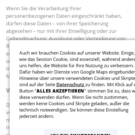
Wenn Sie die Verarbeitung Ihrer
personenbezogenen Daten eingeschränkt haben,
dürfen diese Daten – von ihrer Speicherung
abgesehen – nur mit Ihrer Einwilligung oder zur
Geltendmachung, Ausübung oder Verteidigung von
Rechtsansprüchen oder zum Schutz der Rechte
Auch wir brauchen Cookies auf unserer Website. Einige,
einer anderen natürlichen oder juristischen Person
wie das Session Cookie, sind essenziell, während ander
oder aus Gründen eines wichtigen öffentlichen
uns helfen, die Website für Ihre Nutzung zu verbessern.
Interesses der Europäischen Union oder eines
Dafür haben wir Dienste von Google Maps eingebunden
Mitgliedstaats verarbeitet werden.
Hinweise über unsere verwendeten Cookies und Skript
sind auf der Seite
Datenschutz
zu finden. Mit Klick auf
WIDERSPRUCH GEGEN WERBE-E-MAILS
Button "
ALLES AKZEPTIEREN
" stimmen Sie zu, dass w
diese verwenden dürfen. Wenn Sie nicht zustimmen,
werden keine Cookies und Skripte geladen, außer die
Der Nutzung von im Rahmen der Impressumspflicht
technisch notwendigen. Sie können diese Einstellung
veröffentlichten Kontaktdaten zur Übersendung von
jederzeit ändern.
nicht ausdrücklich angeforderter Werbung und
Informationsmaterialien wird hiermit
widersprochen. Die Betreiber der Seiten behalten