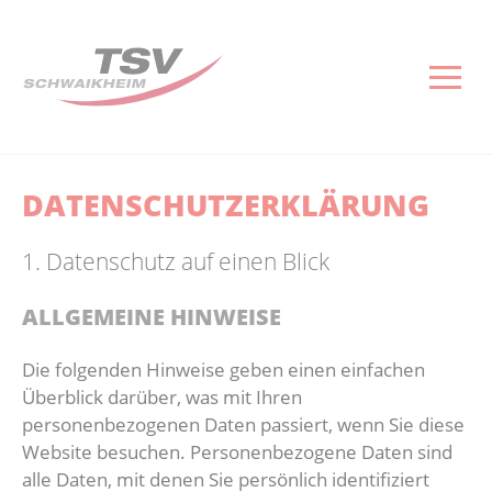
Gesundheitssport
Reha-Sport
Sportarten
Verein
Fußba
Turn
Volle
Baske
Tisch
Ski 
Senio
Aktuelles
Aktuelles
Fußball
Aktuelles
Aktuelles
Aktuelles
Aktuelles
Nächste 
Aktuelles
Aktuelles
Aktuelles
Gesundheitskurse
Reha-Sportkurse
Turnen und Gymnastik
Vorstand
Abteilun
Gerätetu
Training
Aktuelles
Mannsch
Skigymna
Senioren
DATENSCHUTZ­ERKLÄRUNG
Kontakt
Anmeldeliste Rehasport
Volleyball
Geschäftsstelle
Herren
Gymnast
Kontakt
Vereins
Abteilun
Kontakt
Kontakt
1. Datenschutz auf einen Blick
Kontakt
Basketball
Mitglied werden
Junioren
Kindertu
Herren
Dies & D
ALLGEMEINE HINWEISE
Tischtennis
Sportstätten
Senioren
Wettkam
Junioren
Die folgenden Hinweise geben einen einfachen
Überblick darüber, was mit Ihren
Ski und Snowboard
Vereinsgaststätte
Download
Abteilun
Hobby
personenbezogenen Daten passiert, wenn Sie diese
Website besuchen. Personenbezogene Daten sind
Senioren
Kontakt
Infos un
alle Daten, mit denen Sie persönlich identifiziert