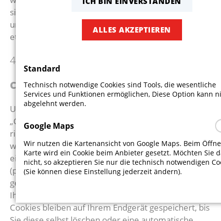
ICH BIN EINVERSTANDEN
sich ausdrücklich rechtliche Schritte im Falle der
unverlangten Zusendung von Werbeinformationen,
ALLES AKZEPTIEREN
etwa durch Spam-E-Mails, vor.
4. Datenerfassung auf dieser Website
Standard
COOKIES
Technisch notwendige Cookies sind Tools, die wesentliche
Services und Funktionen ermöglichen, Diese Option kann n
abgelehnt werden.
Unsere Internetseiten verwenden so genannte
„Cookies“. Cookies sind kleine Textdateien und
Google Maps
richten auf Ihrem Endgerät keinen Schaden an. Sie
Wir nutzen die Kartenansicht von Google Maps. Beim Öffn
werden entweder vorübergehend für die Dauer
Karte wird ein Cookie beim Anbieter gesetzt. Möchten Sie 
einer Sitzung (Session-Cookies) oder dauerhaft
nicht, so akzeptieren Sie nur die technisch notwendigen Co
(permanente Cookies) auf Ihrem Endgerät
(Sie können diese Einstellung jederzeit ändern).
gespeichert. Session-Cookies werden nach Ende
Ihres Besuchs automatisch gelöscht. Permanente
Cookies bleiben auf Ihrem Endgerät gespeichert, bis
Sie diese selbst löschen oder eine automatische