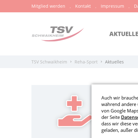
Mitglied werden
Kontakt
Impressum
D
AKTUELL
TSV Schwaikheim
Reha-Sport
Aktuelles
N
Auch wir brauchen
während andere u
von Google Maps 
der Seite
Datens
dass wir diese v
geladen, außer di