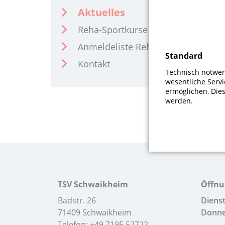
E
Aktuelles
i
Reha-Sportkurse
Anmeldeliste Rehasport
Standard
Kontakt
Technisch notwend
wesentliche Serv
ermöglichen, Die
werden.
TSV Schwaikheim
Öffnu
Badstr. 26
Dienst
71409 Schwaikheim
Donne
Telefon:
+49 7195 52722