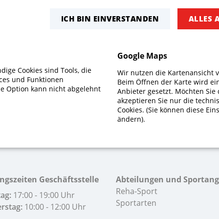
s sind wieder vereinzelt Rehasportplätze
ICH BIN EINVERSTANDEN
ALLES 
m Bereich Orthopädie und Neurologie frei.
Google Maps
weiterlesen
ige Cookies sind Tools, die
Wir nutzen die Kartenansicht 
ices und Funktionen
Beim Öffnen der Karte wird ei
se Option kann nicht abgelehnt
Anbieter gesetzt. Möchten Sie 
akzeptieren Sie nur die techn
Cookies. (Sie können diese Eins
ändern).
ngszeiten Geschäftsstelle
Abteilungen und Sportan
Reha-Sport
ag:
17:00 - 19:00 Uhr
Sportarten
rstag:
10:00 - 12:00 Uhr