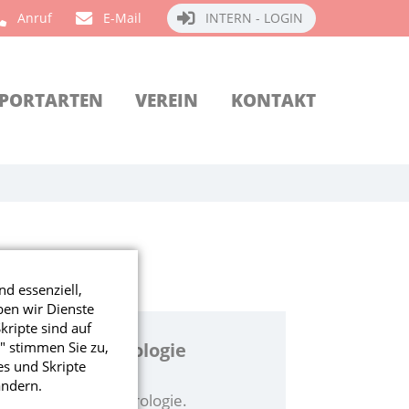
Anruf
E-Mail
INTERN - LOGIN
PORTARTEN
VEREIN
KONTAKT
SPORT
nd essenziell,
ben wir Dienste
ripte sind auf
 Plätze in Neurologie
" stimmen Sie zu,
s und Skripte
ändern.
 freie Plätze in Neurologie.