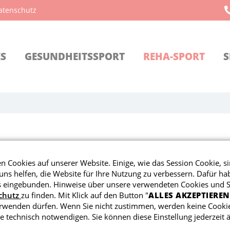
atenschutz
ES
GESUNDHEITSSPORT
REHA-SPORT
S
EUES VOM GESUNDHEITS
 Cookies auf unserer Website. Einige, wie das Session Cookie, si
ns helfen, die Website für Ihre Nutzung zu verbessern. Dafür ha
eingebunden. Hinweise über unsere verwendeten Cookies und Sk
Vereinzelt wieder
Freie
chutz
zu finden. Mit Klick auf den Button "
ALLES AKZEPTIEREN
erwenden dürfen. Wenn Sie nicht zustimmen, werden keine Cookie
Rehasportplätze frei
e technisch notwendigen. Sie können diese Einstellung jederzeit 
Es gibt