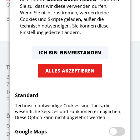
Öffnungszeiten der Geschäftsstelle.
Sie zu, dass wir diese verwenden dürfen.
Reha-Sport
Kollektio
Abteilun
Wenn Sie nicht zustimmen, werden keine
Bis bald beim Sport im TSV Schwaikheim!
Cookies und Skripte geladen, außer die
technisch notwendigen. Sie können diese
Gesundheitssport
Einstellung jederzeit ändern.
ICH BIN EINVERSTANDEN
TSV Schwaikheim
ALLES AKZEPTIEREN
Badstr. 26
71409 Schwaikheim
Telefon:
+49 7195 52722
Standard
E-Mail:
info@tsv-schwaikheim.de
Technisch notwendige Cookies sind Tools, die
wesentliche Services und Funktionen ermöglichen,
Öffnungszeiten Geschäftsstelle
Diese Option kann nicht abgelehnt werden.
Dienstag:
17:00 - 19:00 Uhr
Google Maps
Donnerstag:
10:00 - 12:00 Uhr