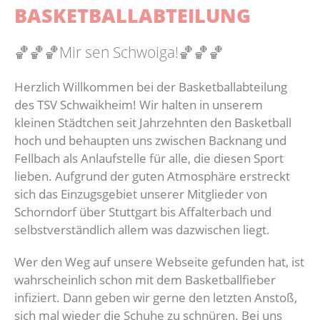
BASKETBALLABTEILUNG
Kollektion
E3-Junio
🏀🏀🏀Mir sen Schwoiga!🏀🏀🏀
F1-Junio
Herzlich Willkommen bei der Basketballabteilung
F2-Junio
des TSV Schwaikheim! Wir halten in unserem
kleinen Städtchen seit Jahrzehnten den Basketball
G-Junior
hoch und behaupten uns zwischen Backnang und
Fellbach als Anlaufstelle für alle, die diesen Sport
lieben. Aufgrund der guten Atmosphäre erstreckt
sich das Einzugsgebiet unserer Mitglieder von
Schorndorf über Stuttgart bis Affalterbach und
selbstverständlich allem was dazwischen liegt.
Wer den Weg auf unsere Webseite gefunden hat, ist
wahrscheinlich schon mit dem Basketballfieber
infiziert. Dann geben wir gerne den letzten Anstoß,
sich mal wieder die Schuhe zu schnüren. Bei uns