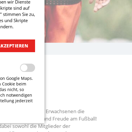
ben wir Dienste
ripte sind auf
" stimmen Sie zu,
s und Skripte
ändern.
AKZEPTIEREN
von Google Maps.
n Cookie beim
das nicht, so
isch notwendigen
tellung jederzeit
rn, Jugendlichen und Erwachsenen die
t die Leidenschaft und Freude am Fußball!
abei sowohl die Mitglieder der