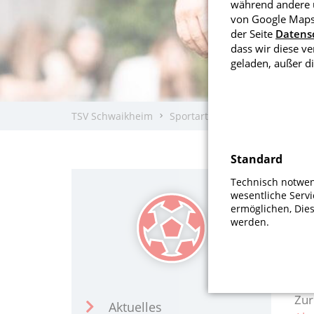
während andere u
von Google Maps 
der Seite
Datens
dass wir diese v
geladen, außer di
TSV Schwaikheim
Sportarten
Fußball
Standard
F
Technisch notwend
wesentliche Serv
ermöglichen, Die
Mi
werden.
Wir
Mög
Zur
Aktuelles