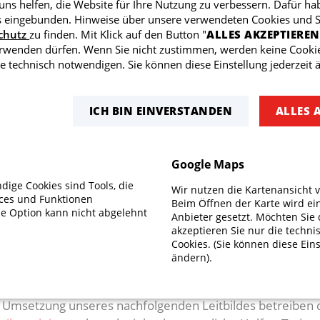
ns helfen, die Website für Ihre Nutzung zu verbessern. Dafür ha
eingebunden. Hinweise über unsere verwendeten Cookies und Sk
chutz
zu finden. Mit Klick auf den Button "
ALLES AKZEPTIEREN
erwenden dürfen. Wenn Sie nicht zustimmen, werden keine Cookie
e technisch notwendigen. Sie können diese Einstellung jederzeit 
ICH BIN EINVERSTANDEN
ALLES 
Google Maps
USSBALLABTEILUNG
ige Cookies sind Tools, die
Wir nutzen die Kartenansicht 
ices und Funktionen
Beim Öffnen der Karte wird ei
se Option kann nicht abgelehnt
Anbieter gesetzt. Möchten Sie 
r sen Schwoiga!
akzeptieren Sie nur die techn
Cookies. (Sie können diese Eins
ändern).
, die Fußballabteilung des TSV Schwaikheim, bieten Kinde
lichkeit ihrem Hobby Fußball nachzugehen. Uns verbinde
 Umsetzung unseres nachfolgenden Leitbildes betreiben d