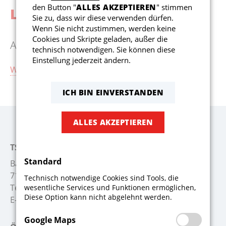
den Button "
ALLES AKZEPTIEREN
" stimmen
LINKS
E3-Junioren
Kollektion
Abteilungsleitung
Sie zu, dass wir diese verwenden dürfen.
Wenn Sie nicht zustimmen, werden keine
Cookies und Skripte geladen, außer die
F1-Junioren
Ausrüstung Online bestellen
technisch notwendigen. Sie können diese
Einstellung jederzeit ändern.
WORLD OF TEAMSPORTS
F2-Junioren
ICH BIN EINVERSTANDEN
G-Junioren
ALLES AKZEPTIEREN
TSV Schwaikheim
Standard
Badstr. 26
71409 Schwaikheim
Technisch notwendige Cookies sind Tools, die
Telefon:
+49 7195 52722
wesentliche Services und Funktionen ermöglichen,
Diese Option kann nicht abgelehnt werden.
E-Mail:
info@tsv-schwaikheim.de
Google Maps