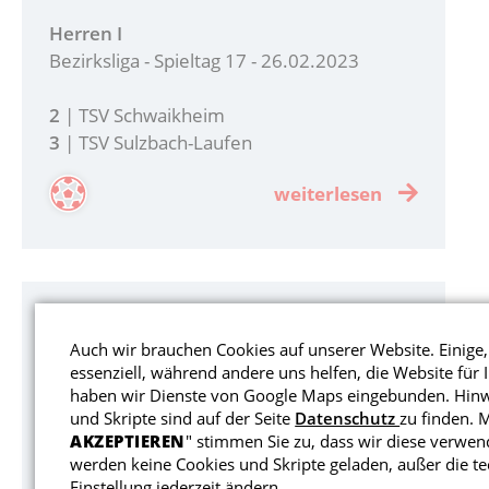
Herren I
Bezirksliga - Spieltag 17 - 26.02.2023
2
| TSV Schwaikheim
3
| TSV Sulzbach-Laufen
weiterlesen
Spiel vs. TSV Miedelsbach
Auch wir brauchen Cookies auf unserer Website. Einige,
Herren II
essenziell, während andere uns helfen, die Website für
haben wir Dienste von Google Maps eingebunden. Hinw
Kreisliga A1 - Spieltag 17 - 26.02.2023
und Skripte sind auf der Seite
Datenschutz
zu finden. M
AKZEPTIEREN
" stimmen Sie zu, dass wir diese verwe
1
| TSV Schwaikheim II
werden keine Cookies und Skripte geladen, außer die t
1
| TSV Miedelsbach
Einstellung jederzeit ändern.