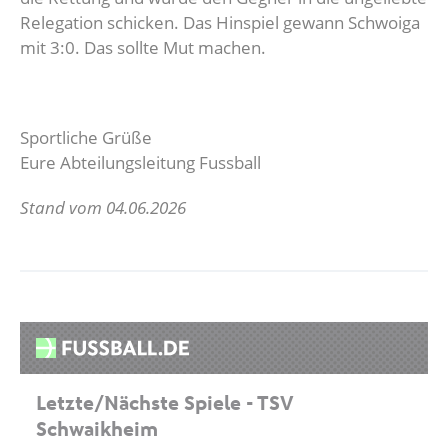
Relegation schicken. Das Hinspiel gewann Schwoiga
E3-Junioren
Kollektion
Abteilungsleitung
mit 3:0. Das sollte Mut machen.
F1-Junioren
Sportliche Grüße
F2-Junioren
Eure Abteilungsleitung Fussball
G-Junioren
Stand vom 04.06.2026