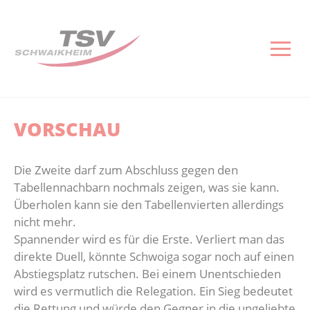
Gesundheitssport
Reha-Sport
Abteilung
Herren
Junioren
Turnen und Gymnastik
Volleyball
Basketball
Tischtennis
Ski und Snowboard
Senioren
Verein
Kontakt
Kinde
Herr
Junio
Dies 
Aktuelles
Aktuelles
Abteilungsleitung
Herren 1
A-Junioren
Aktuelles
Aktuelles
Nächste Spiele
Aktuelles
Aktuelles
Aktuelles
Aktuelles
Impressum
Anmeldun
Herren 1
U14 M
Sportstät
Gesundheitskurse
Reha-Sportkurse
Sponsoring
Herren 2
B-Junioren
Geräteturnen
Trainingszeiten
Aktuelles
Mannschaften
Skigymnastik
Seniorengymnastik
Vorstand
Datenschutz
Anmeldu
Herren 2
U14 W
TTR und
VORSCHAU
Kontakt
Anmeldeliste Rehasport
Platzbelegung
Herren 3
C-Junioren
Gymnastik
Kontakt
Vereinsshop
Abteilungsleitung
Kontakt
Kontakt
Geschäftsstelle
Socialmedia
Anmeldun
U16 M
Die Zweite darf zum Abschluss gegen den
Kontakt
D1-Junioren
Kinderturnen
Herren
Dies & Das
Mitglied werden
Schutzkonzept
Tabellennachbarn nochmals zeigen, was sie kann.
Überholen kann sie den Tabellenvierten allerdings
D2-Junioren
Wettkampfturnen
Junioren
Sportstätten
nicht mehr.
Spannender wird es für die Erste. Verliert man das
E1-Junioren
Abteilung
Hobby
Vereinsgaststätte
direkte Duell, könnte Schwoiga sogar noch auf einen
Abstiegsplatz rutschen. Bei einem Unentschieden
wird es vermutlich die Relegation. Ein Sieg bedeutet
E2-Junioren
Kontakt
Infos und Arbeitsdienste
die Rettung und würde den Gegner in die ungeliebte