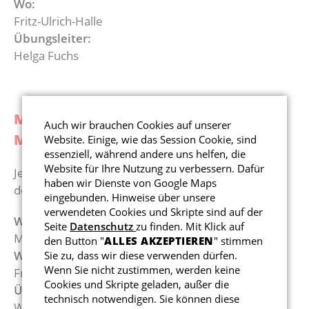
Wo:
Fritz-Ulrich-Halle
Kollektion
Abteilungsleitung
E3-Junio
Übungsleiter:
Helga Fuchs
F1-Junio
F2-Junio
MONTAGSRUNDE - GYMNASTIK
Auch wir brauchen Cookies auf unserer
G-Junior
MÄNNER
Website. Einige, wie das Session Cookie, sind
essenziell, während andere uns helfen, die
Website für Ihre Nutzung zu verbessern. Dafür
Jeden Montag von 20:00 - 22:00 Uhr sporteln wir in
haben wir Dienste von Google Maps
der Fritz-Ulrich-Halle
eingebunden. Hinweise über unsere
verwendeten Cookies und Skripte sind auf der
Wann:
Seite
Datenschutz
zu finden. Mit Klick auf
Montags 20:00 - 22:00 Uhr
den Button "
ALLES AKZEPTIEREN
" stimmen
Wo
:
Sie zu, dass wir diese verwenden dürfen.
Wenn Sie nicht zustimmen, werden keine
Fritz-Ulrich-Halle
Cookies und Skripte geladen, außer die
Übungsleiter
:
technisch notwendigen. Sie können diese
Wolfgang Möller