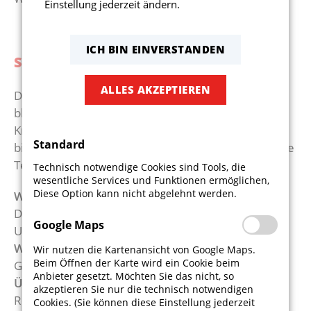
Einstellung jederzeit ändern.
ICH BIN EINVERSTANDEN
SENIORENFITNESS
ALLES AKZEPTIEREN
Dem Alter ein Schnippchen schlagen! Beweglich
bleiben, Balance und Stabilität trainieren und den
Kreislauf in Schwung bringen. Dies und vieles mehr
Standard
bietet das abwechslungsreiche Programm für ältere
Teilnehmer.
Technisch notwendige Cookies sind Tools, die
wesentliche Services und Funktionen ermöglichen,
Diese Option kann nicht abgelehnt werden.
Wann
:
Dienstags 17:00 Uhr - 18:00 Uhr oder 18:00 - 19:00
Google Maps
Uhr
Wo
:
Wir nutzen die Kartenansicht von Google Maps.
Beim Öffnen der Karte wird ein Cookie beim
Gemeindehalle
Anbieter gesetzt. Möchten Sie das nicht, so
Übungsleiterin
:
akzeptieren Sie nur die technisch notwendigen
Regina Mehltretter
Cookies. (Sie können diese Einstellung jederzeit