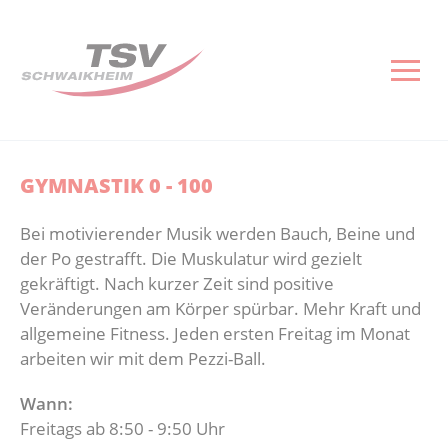
Gesundheitssport
Reha-Sport
Fußball
Turnen und Gymnastik
Volleyball
Basketball
Tischtennis
Ski und Snowboard
Verein
Kontakt
Abtei
Herr
Junio
Kinde
Herr
Junio
Dies 
Aktuelles
Aktuelles
Aktuelles
Aktuelles
Aktuelles
Nächste Spiele
Aktuelles
Aktuelles
Aktuelles
Impressum
Abteilun
Herren 1
A-Junior
Anmeldun
Herren 1
U14 M
Sportstät
Gesundheitskurse
Reha-Sportkurse
Abteilung
Geräteturnen
Trainingszeiten
Aktuelles
Mannschaften
Skigymnastik
Vorstand
Datenschutz
Sponsor
Herren 2
B-Junior
Anmeldu
Herren 2
U14 W
TTR und
GYMNASTIK 0 - 100
Kontakt
Anmeldeliste Rehasport
Herren
Gymnastik
Kontakt
Vereinsshop
Abteilungsleitung
Kontakt
Geschäftsstelle
Socialmedia
Platzbel
Herren 3
C-Junior
Anmeldun
U16 M
Bei motivierender Musik werden Bauch, Beine und
der Po gestrafft. Die Muskulatur wird gezielt
Kontakt
Junioren
Kinderturnen
Herren
Dies & Das
Mitglied werden
Schutzkonzept
D1-Junio
gekräftigt. Nach kurzer Zeit sind positive
Veränderungen am Körper spürbar. Mehr Kraft und
Senioren
Wettkampfturnen
Junioren
Sportstätten
D2-Junio
allgemeine Fitness. Jeden ersten Freitag im Monat
arbeiten wir mit dem Pezzi-Ball.
Downloads & Links
Abteilung
Hobby
Vereinsgaststätte
E1-Junio
Wann:
Kontakt
Infos und Arbeitsdienste
E2-Junio
Freitags ab 8:50 - 9:50 Uhr