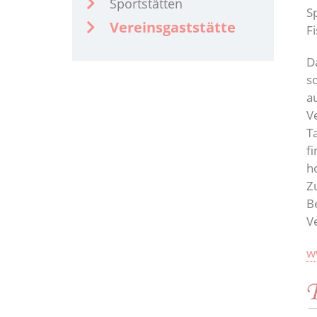
Sportstätten
Sp
Vereinsgaststätte
Fi
D
s
a
V
T
f
h
Z
B
V
w