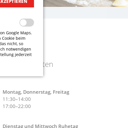
AKZEPTIEREN
von Google Maps.
TE
n Cookie beim
das nicht, so
isch notwendigen
tellung jederzeit
Öffnungszeiten
Montag, Donnerstag, Freitag
11:30–14:00
17:00–22:00
Dienstag und Mittwoch Ruhetag