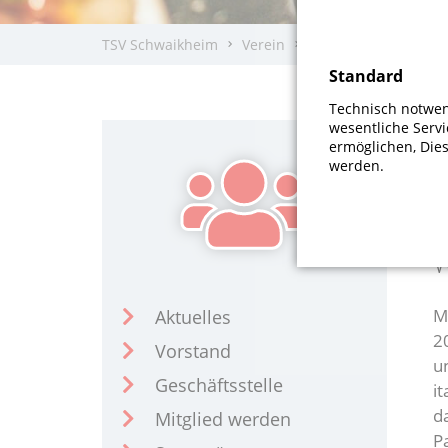
TSV Schwaikheim
Verein
Vereinsgaststätte
Standard
Technisch notwend
U
wesentliche Serv
ermöglichen, Die
werden.
T
W
M
Aktuelles
2
Vorstand
u
Geschäftsstelle
it
d
Mitglied werden
P