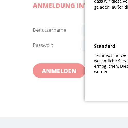
dass wir diese v
ANMELDUNG INTERNER BEREI
geladen, außer di
Benutzername
Passwort
Standard
Technisch notwend
wesentliche Serv
ermöglichen, Die
ANMELDEN
werden.