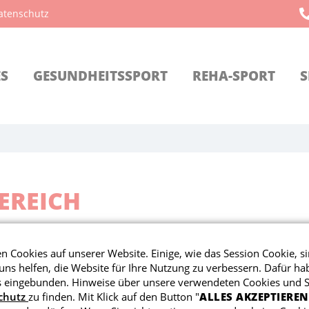
atenschutz
ES
GESUNDHEITSSPORT
REHA-SPORT
S
EREICH
Vorstand und registrierte Mitglieder zugänglich.
 Cookies auf unserer Website. Einige, wie das Session Cookie, si
Zugangsdaten an. Wenn ihr Fragen schreibt eine E-Mail a
ns helfen, die Website für Ihre Nutzung zu verbessern. Dafür ha
eingebunden. Hinweise über unsere verwendeten Cookies und Sk
chutz
zu finden. Mit Klick auf den Button "
ALLES AKZEPTIEREN