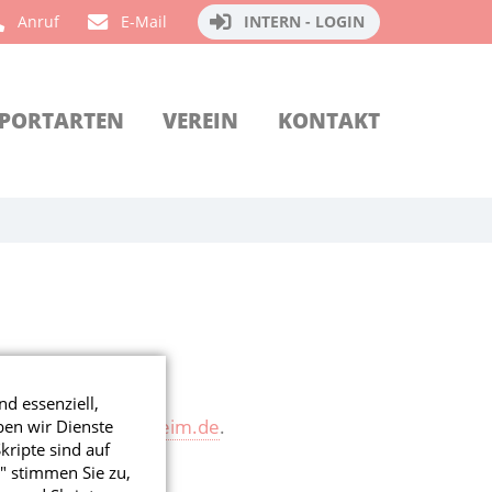
Anruf
E-Mail
INTERN - LOGIN
PORTARTEN
VEREIN
KONTAKT
nd essenziell,
n
info@tsv-schwaikheim.de
.
ben wir Dienste
ripte sind auf
" stimmen Sie zu,