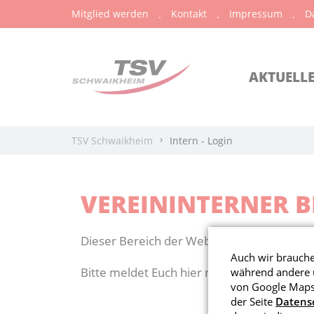
Mitglied werden
Kontakt
Impressum
D
AKTUELL
TSV Schwaikheim
Intern - Login
VEREININTERNER B
Dieser Bereich der Website ist nur für den 
Auch wir brauchen
Bitte meldet Euch hier mit den bekannten 
während andere u
von Google Maps 
der Seite
Datens