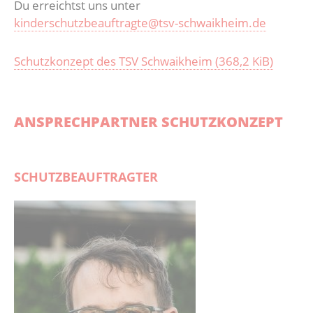
Du erreichtst uns unter
Reha-Sport
Kollektio
Abteilun
kinderschutzbeauftragte@tsv-schwaikheim.de
Gesundheitssport
Schutzkonzept des TSV Schwaikheim
(368,2 KiB)
ANSPRECHPARTNER SCHUTZKONZEPT
SCHUTZBEAUFTRAGTER