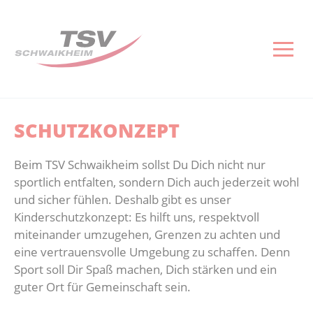
Gesundheitssport
Reha-Sport
Sportarten
Verein
Fußba
Turn
Volle
Baske
Tisch
Ski 
Senio
Aktuelles
Aktuelles
Fußball
Aktuelles
Aktuelles
Aktuelles
Aktuelles
Nächste 
Aktuelles
Aktuelles
Aktuelles
Gesundheitskurse
Reha-Sportkurse
Turnen und Gymnastik
Vorstand
Abteilun
Gerätetu
Training
Aktuelles
Mannsch
Skigymna
Senioren
SCHUTZKONZEPT
Kontakt
Anmeldeliste Rehasport
Volleyball
Geschäftsstelle
Herren
Gymnast
Kontakt
Vereins
Abteilun
Kontakt
Kontakt
Beim TSV Schwaikheim sollst Du Dich nicht nur
Kontakt
Basketball
Mitglied werden
Junioren
Kindertu
Herren
Dies & D
sportlich entfalten, sondern Dich auch jederzeit wohl
und sicher fühlen. Deshalb gibt es unser
Kinderschutzkonzept: Es hilft uns, respektvoll
Tischtennis
Sportstätten
Senioren
Wettkam
Junioren
miteinander umzugehen, Grenzen zu achten und
eine vertrauensvolle Umgebung zu schaffen. Denn
Ski und Snowboard
Vereinsgaststätte
Download
Abteilun
Hobby
Sport soll Dir Spaß machen, Dich stärken und ein
guter Ort für Gemeinschaft sein.
Senioren
Kontakt
Infos un