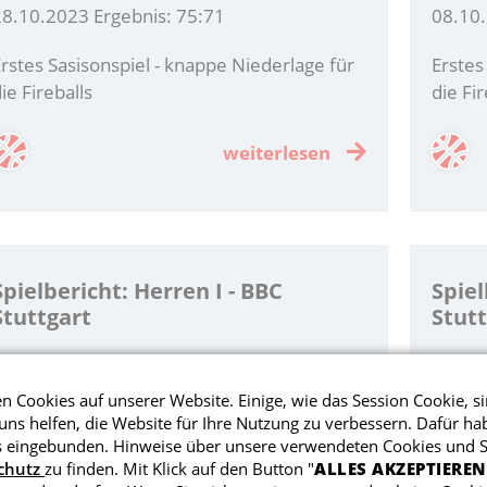
28.10.2023 Ergebnis: 75:71
08.10.
rstes Sasisonspiel - knappe Niederlage für
Erstes
ie Fireballs
die Fir
weiterlesen
Spielbericht: Herren I - BBC
Spiel
Stuttgart
Stutt
23.04.2023 Ergebnis: 82:88
23.03.
 Cookies auf unserer Website. Einige, wie das Session Cookie, si
ns helfen, die Website für Ihre Nutzung zu verbessern. Dafür ha
ireballs verlieren knapp gegen den BBC
Fireba
eingebunden. Hinweise über unsere verwendeten Cookies und Sk
tuttgart
chutz
zu finden. Mit Klick auf den Button "
ALLES AKZEPTIEREN