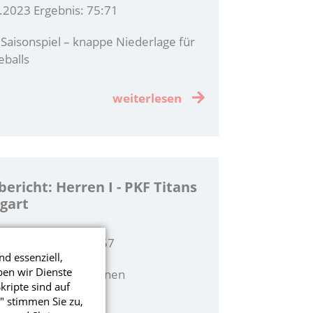
.2023 Ergebnis: 75:71
 Saisonspiel – knappe Niederlage für
eballs
weiterlesen
bericht: Herren I - PKF Titans
gart
2023 Ergebnis: 67:57
nd essenziell,
ben wir Dienste
lls besiegen die Titanen
ripte sind auf
" stimmen Sie zu,