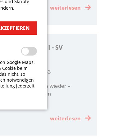
s und Skripte
weiterlesen
ändern.
AKZEPTIEREN
bericht: Herren I - SV
ingen 2
von Google Maps.
n Cookie beim
2023 Ergebnis: 77:53
das nicht, so
isch notwendigen
h siegen die Fireballs wieder –
tellung jederzeit
ieg gegen Möhringen
weiterlesen