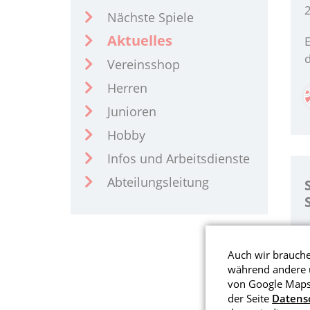
Nächste Spiele
Aktuelles
E
d
Vereinsshop
Herren
Junioren
Hobby
Infos und Arbeitsdienste
Abteilungsleitung
Auch wir brauchen
während andere u
F
von Google Maps 
S
der Seite
Datens