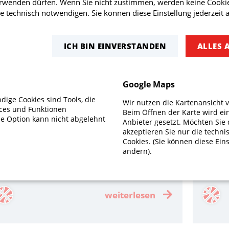
erwenden dürfen. Wenn Sie nicht zustimmen, werden keine Cookie
weiterlesen
e technisch notwendigen. Sie können diese Einstellung jederzeit 
ICH BIN EINVERSTANDEN
ALLES 
Spielbericht: Herren I - TV
Spiel
Google Maps
Obertürkheim
Möhr
ige Cookies sind Tools, die
Wir nutzen die Kartenansicht 
ices und Funktionen
Beim Öffnen der Karte wird ei
11.03.2023 Ergebnis: 51:63
23.02.
se Option kann nicht abgelehnt
Anbieter gesetzt. Möchten Sie 
akzeptieren Sie nur die techn
ireballs kassieren stark dezimiert
Endlic
Cookies. (Sie können diese Eins
ändern).
Heimniederlage gegen den Tabellenzweiten
Heims
TV Obertürkheim
weiterlesen